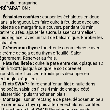
Huile, margarine
PRÉPARATION :
1.
Échalotes confites :
couper les échalotes en deux
dans la longueur. Les faire cuire à feu doux avec une
noisette de margarine, à couvert, pendant 30 min.
etirer du feu, ajouter le sucre, laisser caraméliser,
puis déglacer avec un trait de balsamique. Enrober les
échalotes.
2.
Crémeux au thym :
fouetter le cream cheese avec
la crème de soja et du thym effeuillé. Saler
légèrement. Réserver au frais.
3.
Pâte feuilletée :
cuire la pâte entre deux plaques 12
min à 180°C jusqu’à ce qu’elle soit dorée et
roustillante. Laisser refroidir puis découper en
rectangles réguliers.
4.
Filets SWAP :
faire chauffer un filet d’huile dans
ne poêle, saisir les filets 4 min de chaque côté.
aisser tiédir puis trancher en biais.
5.
Montage :
sur un rectangle de pâte, déposer un peu
de crémeux au thym puis alterner échalotes confites
et tranches de filet SWAP. Répéter une seconde