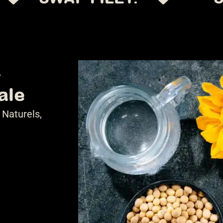
s
ale
 Naturels,