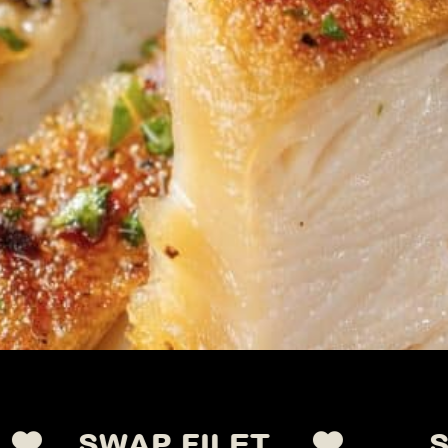
P FILET.
SWAP FI