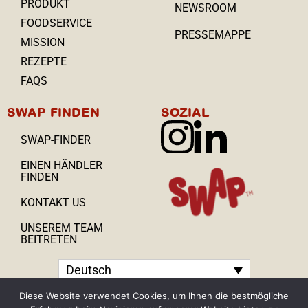
PRODUKT
NEWSROOM
FOODSERVICE
PRESSEMAPPE
MISSION
REZEPTE
FAQS
SWAP FINDEN
SOZIAL
SWAP-FINDER
EINEN HÄNDLER
FINDEN
KONTAKT US
UNSEREM TEAM
BEITRETEN
Deutsch
Diese Website verwendet Cookies, um Ihnen die bestmögliche
© 2025 SWAP , Alle Rechte vorbehalten.